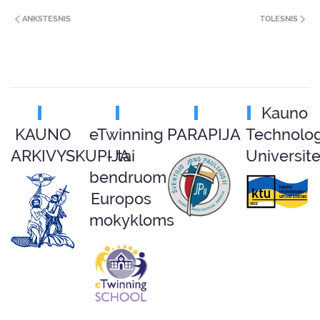
ANKSTESNIS
TOLESNIS
Kauno
KAUNO
eTwinning
PARAPIJA
Technolog
ARKIVYSKUPIJA
- tai
Universit
bendruomenė
Europos
mokykloms