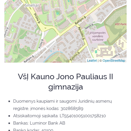
Leaflet
| ©
OpenStreetMap
VšĮ Kauno Jono Pauliaus II
gimnazija
Duomenys kaupiami ir saugomi Juridinių asmenų
registre, įmonės kodas: 302868589
Atsiskaitomoji sąskaita: LT554010051001758210
Bankas: Luminor Bank AB
Banko kodas: 40100