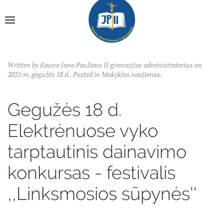
Written by Kauno Jono Pauliaus II gimnazijos administratorius on
2025 m. gegužės 18 d.
. Posted in
Mokyklos naujienos
.
Gegužės 18 d.
Elektrėnuose vyko
tarptautinis dainavimo
konkursas - festivalis
,,Linksmosios sūpynės''