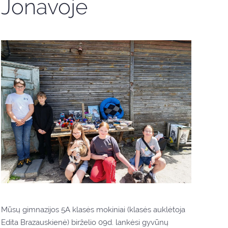
Jonavoje
Mūsų gimnazijos 5A klasės mokiniai (klasės auklėtoja
Edita Brazauskienė) birželio 09d. lankėsi gyvūnų