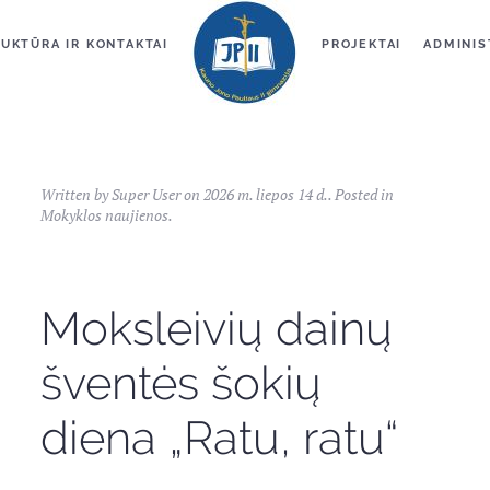
UKTŪRA IR KONTAKTAI
PROJEKTAI
ADMINIS
Written by Super User on
2026 m. liepos 14 d.
. Posted in
Mokyklos naujienos
.
Moksleivių dainų
šventės šokių
diena „Ratu, ratu“