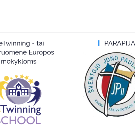
eTwinning - tai
PARAPIJ
ruomenė Europos
mokykloms