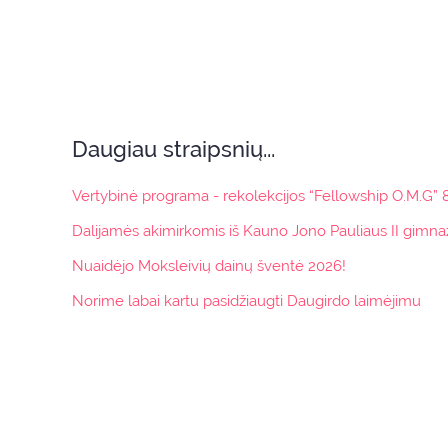
Daugiau straipsnių...
Vertybinė programa - rekolekcijos “Fellowship O.M.G” 8
Dalijamės akimirkomis iš Kauno Jono Pauliaus II gimna
Nuaidėjo Moksleivių dainų šventė 2026!
Norime labai kartu pasidžiaugti Daugirdo laimėjimu