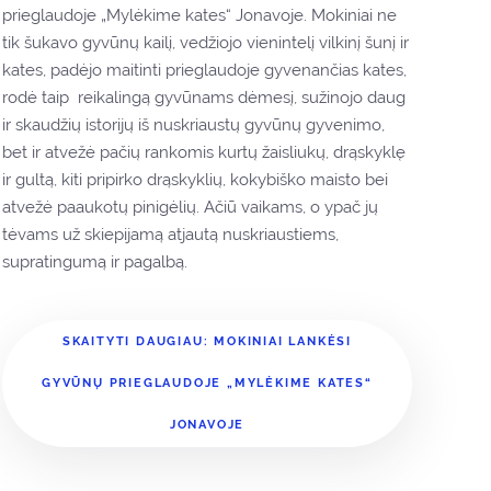
prieglaudoje „Mylėkime kates“ Jonavoje. Mokiniai ne
tik šukavo gyvūnų kailį, vedžiojo vienintelį vilkinį šunį ir
kates, padėjo maitinti prieglaudoje gyvenančias kates,
rodė taip reikalingą gyvūnams dėmesį, sužinojo daug
ir skaudžių istorijų iš nuskriaustų gyvūnų gyvenimo,
bet ir atvežė pačių rankomis kurtų žaisliukų, drąskyklę
ir gultą, kiti pripirko drąskyklių, kokybiško maisto bei
atvežė paaukotų pinigėlių. Ačiū vaikams, o ypač jų
tėvams už skiepijamą atjautą nuskriaustiems,
supratingumą ir pagalbą.
SKAITYTI DAUGIAU: MOKINIAI LANKĖSI
GYVŪNŲ PRIEGLAUDOJE „MYLĖKIME KATES“
JONAVOJE