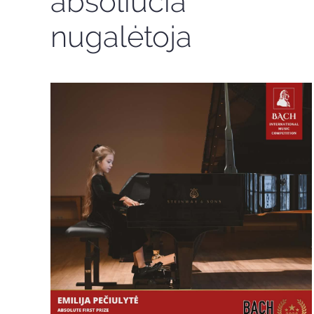
absoliučia
nugalėtoja