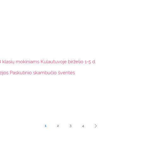
 klasių mokiniams Kulautuvoje birželio 1-5 d.
zijos Paskutinio skambučio šventės
1
2
3
4