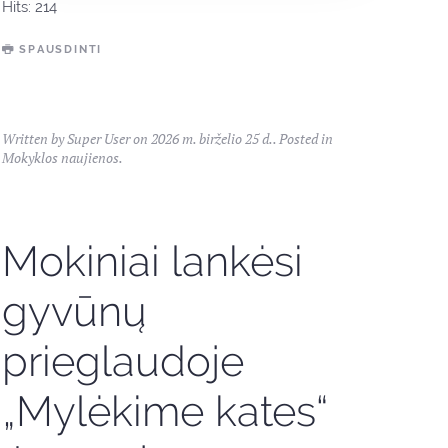
Hits: 214
SPAUSDINTI
Written by Super User on
2026 m. birželio 25 d.
. Posted in
Mokyklos naujienos
.
Mokiniai lankėsi
gyvūnų
prieglaudoje
„Mylėkime kates“