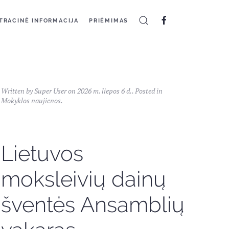
TRACINĖ INFORMACIJA
PRIĖMIMAS
Written by Super User on
2026 m. liepos 6 d.
. Posted in
Mokyklos naujienos
.
Lietuvos
moksleivių dainų
šventės Ansamblių