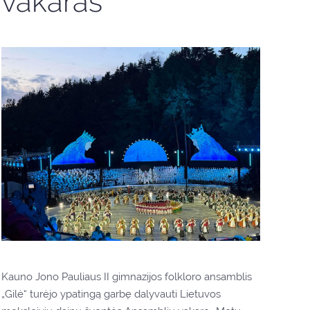
vakaras
Kauno Jono Pauliaus II gimnazijos folkloro ansamblis
„Gilė“ turėjo ypatingą garbę dalyvauti Lietuvos