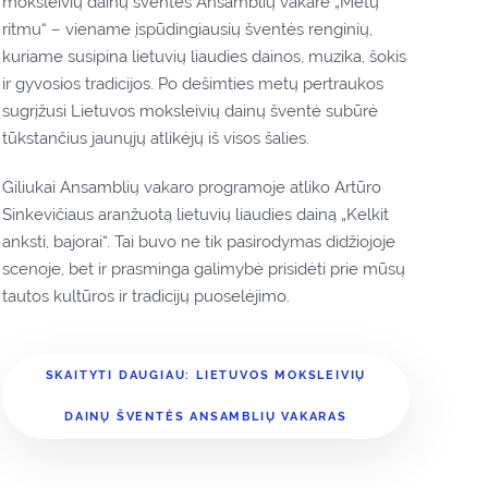
moksleivių dainų šventės Ansamblių vakare „Metų
ritmu“ – viename įspūdingiausių šventės renginių,
kuriame susipina lietuvių liaudies dainos, muzika, šokis
ir gyvosios tradicijos. Po dešimties metų pertraukos
sugrįžusi Lietuvos moksleivių dainų šventė subūrė
tūkstančius jaunųjų atlikėjų iš visos šalies.
Giliukai Ansamblių vakaro programoje atliko Artūro
Sinkevičiaus aranžuotą lietuvių liaudies dainą „Kelkit
anksti, bajorai“. Tai buvo ne tik pasirodymas didžiojoje
scenoje, bet ir prasminga galimybė prisidėti prie mūsų
tautos kultūros ir tradicijų puoselėjimo.
SKAITYTI DAUGIAU: LIETUVOS MOKSLEIVIŲ
DAINŲ ŠVENTĖS ANSAMBLIŲ VAKARAS