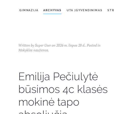
GIMNAZIJA
ARCHYVAS
UTA ĮGYVENDINIMAS
STR
Written by Super User on
2026 m. liepos 28 d.
. Posted in
Mokyklos naujienos
.
Emilija Pečiulytė
būsimos 4c klasės
mokinė tapo