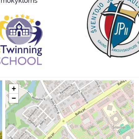
mokykloms
+
−