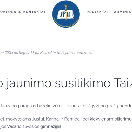
UKTŪRA IR KONTAKTAI
PROJEKTAI
ADMINIS
 on
2025 m. liepos 11 d.
. Posted in
Mokyklos naujienos
.
o jaunimo susitikimo Tai
. Juozapo parapijos birželio 20 d. - liepos 1 d. išgyveno gražų bend
, mokytojams Justui, Karinai ir Ramidai, bei kiekvienam piligrimui
os Vasario 16-osios gimnazijai!