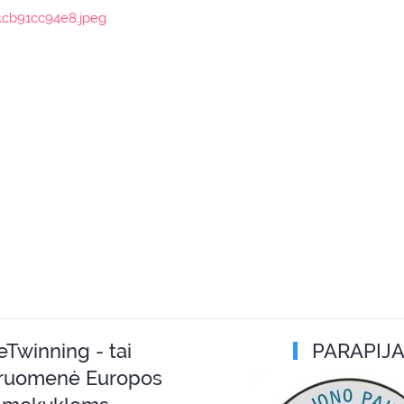
eTwinning - tai
PARAPIJ
ruomenė Europos