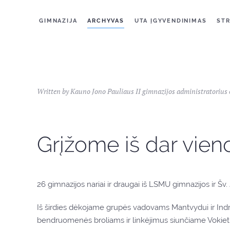
GIMNAZIJA
ARCHYVAS
UTA ĮGYVENDINIMAS
STR
Written by Kauno Jono Pauliaus II gimnazijos administratorius
Grįžome iš dar vien
26 gimnazijos nariai ir draugai iš LSMU gimnazijos ir Šv
Iš širdies dėkojame grupės vadovams Mantvydui ir Indrei
bendruomenės broliams ir linkėjimus siunčiame Vokietij