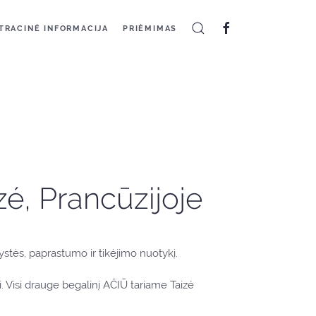
TRACINĖ INFORMACIJA
PRIĖMIMAS
zé, Prancūzijoje
rystės, paprastumo ir tikėjimo nuotykį.
. Visi drauge begalinį AČIŪ tariame Taizé