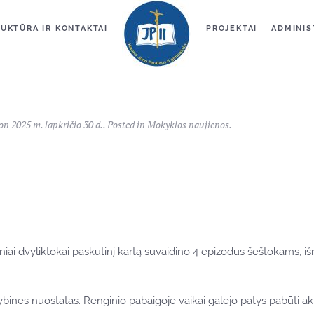
UKTŪRA IR KONTAKTAI
PROJEKTAI
ADMINIS
 on
2025 m. lapkričio 30 d.
. Posted in
Mokyklos naujienos
.
iai dvyliktokai paskutinį kartą suvaidino 4 epizodus šeštokams, išr
rtybines nuostatas. Renginio pabaigoje vaikai galėjo patys pabūti ak