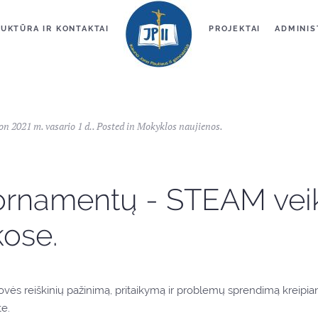
UKTŪRA IR KONTAKTAI
PROJEKTAI
ADMINIS
 on
2021 m. vasario 1 d.
. Posted in
Mokyklos naujienos
.
ornamentų - STEAM veikl
ose.
krovės reiškinių pažinimą, pritaikymą ir problemų sprendimą krei
te.