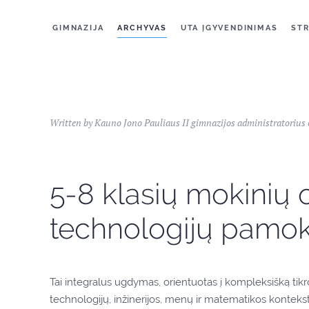
GIMNAZIJA
ARCHYVAS
UTA ĮGYVENDINIMAS
STR
Written by Kauno Jono Pauliaus II gimnazijos administratorius
5-8 klasių mokinių 
technologijų pamok
Tai integralus ugdymas, orientuotas į kompleksišką ti
technologijų, inžinerijos, menų ir matematikos konteks